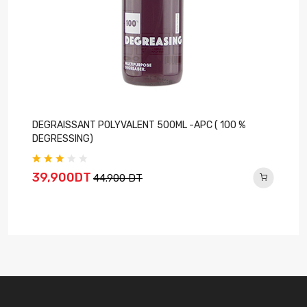
DEGRAISSANT POLYVALENT 500ML -APC ( 100 %
DEGRESSING)
39,900DT
44.900 DT
E