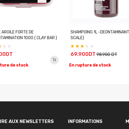
 ARGILE FORTE DE
SHAMPOING 1L -DEONTAMINANT
TAMINATION 100G ( CLAY BAR )
SCALE)
900DT
69.900DT
98.900 DT
ture de stock
En rupture de stock
RIRE AUX NEWSLETTERS
INFORMATIONS
M