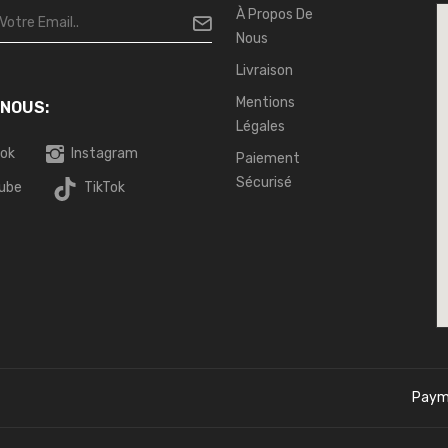
À Propos De
Nous
Livraison
Mentions
 NOUS:
Légales
ok
Instagram
Paiement
Sécurisé
ube
TikTok
Paym