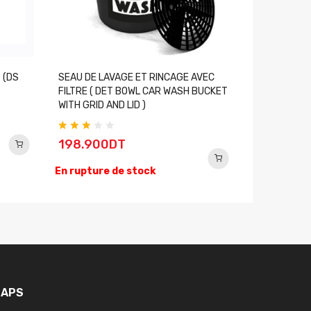
 (DS
SEAU DE LAVAGE ET RINCAGE AVEC
PINCEAU DU
FILTRE ( DET BOWL CAR WASH BUCKET
BRUSH )
WITH GRID AND LID )
44.900
198.900DT
En rupture
En rupture de stock
APS