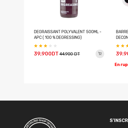
ymère Leaf
DEGRAISSANT POLYVALENT 500ML -
BARRE
APC ( 100 % DEGRESSING)
DECON
39,900DT
39.
44.900 DT
En rup
S'INSC