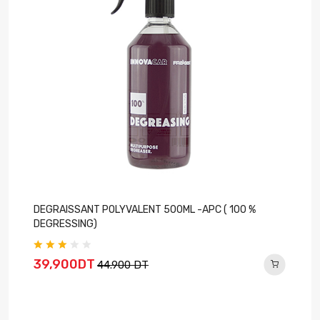
DEGRAISSANT POLYVALENT 500ML -APC ( 100 %
DEGRESSING)
39,900DT
44.900 DT
E