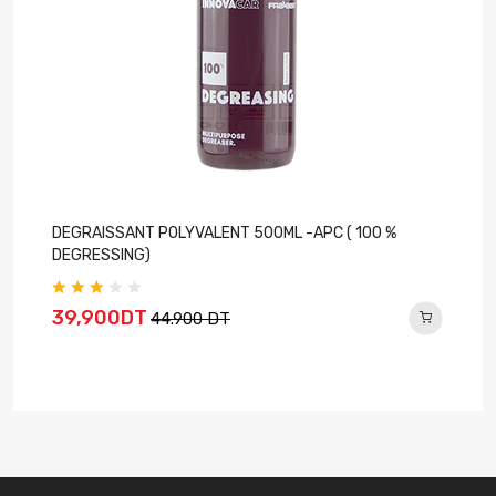
DEGRAISSANT POLYVALENT 500ML -APC ( 100 %
DEGRESSING)
39,900DT
44.900 DT
E