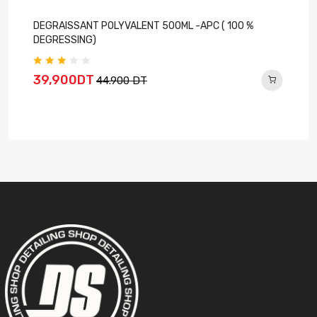
DEGRAISSANT POLYVALENT 500ML -APC ( 100 %
DEGRESSING)
39,900DT
44.900 DT
E