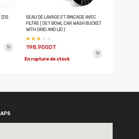
 (DS
SEAU DE LAVAGE ET RINCAGE AVEC
PINCEAU DU
FILTRE ( DET BOWL CAR WASH BUCKET
BRUSH )
WITH GRID AND LID )
44.900
198.900DT
En rupture
En rupture de stock
APS