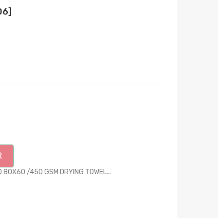
06]
R
 80X60 /450 GSM DRYING TOWEL...