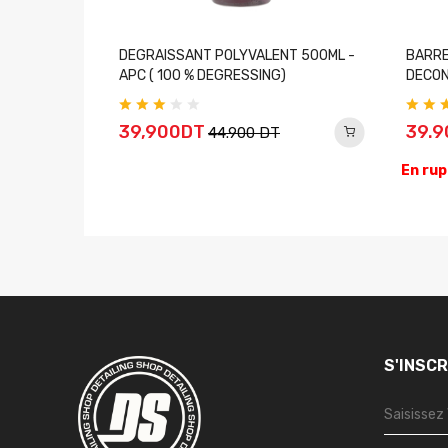
ymère Leaf
DEGRAISSANT POLYVALENT 500ML -
BARRE
APC ( 100 % DEGRESSING)
DECON
39,900DT
39.
44.900 DT
En rup
S'INSC