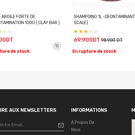
 ARGILE FORTE DE
SHAMPOING 1L -DEONTAMINANT
TAMINATION 100G ( CLAY BAR )
SCALE)
900DT
69.900DT
98.900 DT
ture de stock
En rupture de stock
RIRE AUX NEWSLETTERS
INFORMATIONS
M
À Propos De
Nous