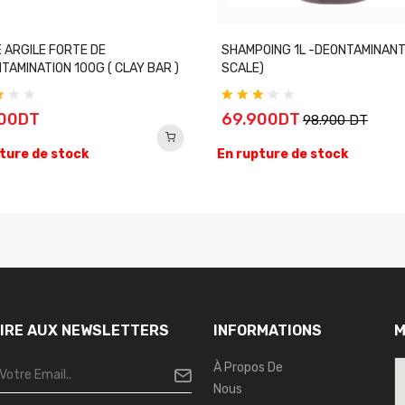
 ARGILE FORTE DE
SHAMPOING 1L -DEONTAMINANT
TAMINATION 100G ( CLAY BAR )
SCALE)
900DT
69.900DT
98.900 DT
ture de stock
En rupture de stock
RIRE AUX NEWSLETTERS
INFORMATIONS
M
À Propos De
Nous