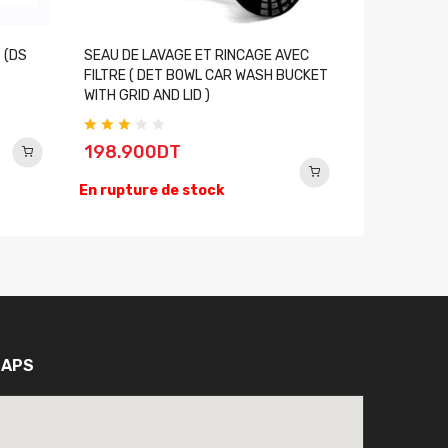
 (DS
SEAU DE LAVAGE ET RINCAGE AVEC
PINCEAU DU
FILTRE ( DET BOWL CAR WASH BUCKET
BRUSH )
WITH GRID AND LID )
44.900
198.900DT
En rupture
En rupture de stock
APS