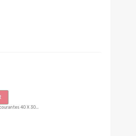
R
 courantes 40 X 30...