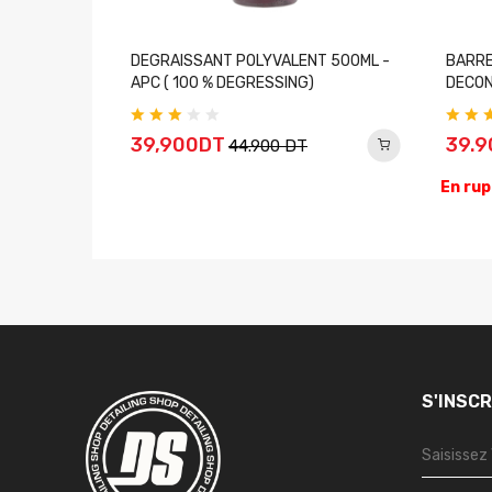
ymère Leaf
DEGRAISSANT POLYVALENT 500ML -
BARRE
APC ( 100 % DEGRESSING)
DECON
39,900DT
39.
44.900 DT
En rup
S'INSC