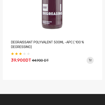
DEGRAISSANT POLYVALENT 500ML -APC ( 100 %
DEGRESSING)
39,900DT
44.900 DT
E